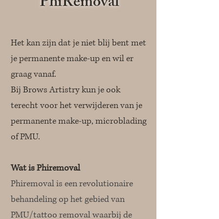
PhiRemoval
Het kan zijn dat je niet blij bent met
je permanente make-up en wil er
graag vanaf.
Bij Brows Artistry kun je ook
terecht voor het verwijderen van je
permanente make-up, microblading
of PMU.​
Wat is Phiremoval
Phiremoval is een revolutionaire
behandeling op het gebied van
PMU/tattoo removal waarbij de