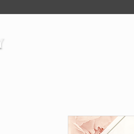
Y
Welkom
Diens