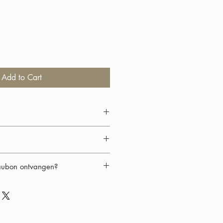
Add to Cart
e van €350.
isselbaar voor geld en terugbetaling
aubon ontvangen?
bon ontvangen?
nde keuze:
nline via email.
er post.