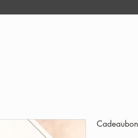
ten
Galerij
Voorzorg & Na
Cadeaubon